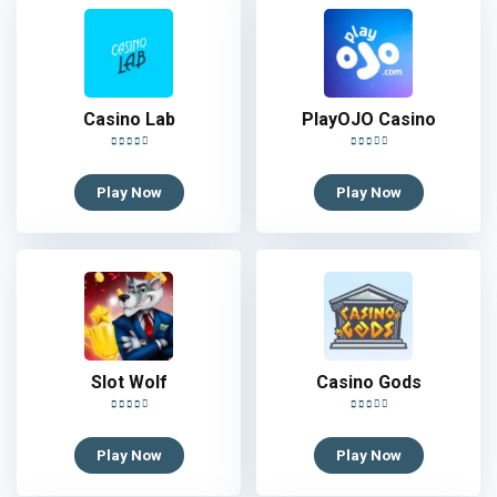
Casino Lab
PlayOJO Casino
Play Now
Play Now
Slot Wolf
Casino Gods
Play Now
Play Now